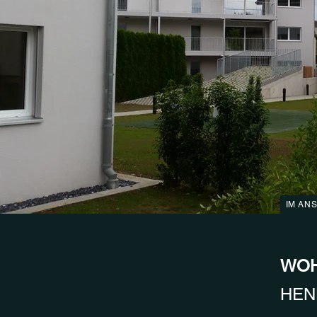
IM AN
WOH
HEN